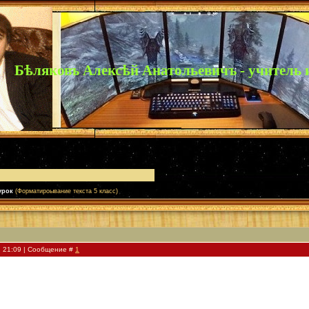
Бѣляковъ Алексѣй Анатольевичъ - учитель
урок
(Форматироывание текста 5 класс)
, 21:09 | Сообщение #
1