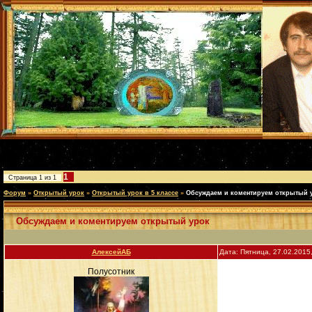
1
Страница
1
из
1
Форум
»
Открытый урок
»
Открытый урок в 5 классе
»
Обсуждаем и коментируем открытый 
Обсуждаем и коментируем открытый урок
АлексейАБ
Дата: Пятница, 27.02.2015
Полусотник