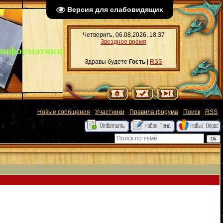
Версия для слабовидящих
Четверигъ, 06.08.2026, 18:37
Звездное время
 информатики
Здравы будете
Гость
|
RSS
[
Новые сообщения
·
Участники
·
Правила форума
·
Поиск
·
RSS
]