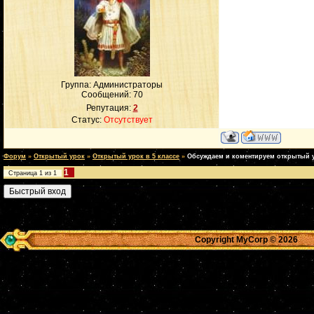
Группа: Администраторы
Сообщений:
70
Репутация:
2
Статус:
Отсутствует
Форум
»
Открытый урок
»
Открытый урок в 5 классе
»
Обсуждаем и коментируем открытый 
1
Страница
1
из
1
Copyright MyCorp © 2026