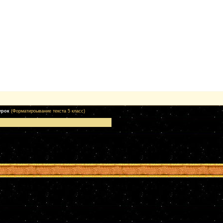
урок
(Форматироывание текста 5 класс)