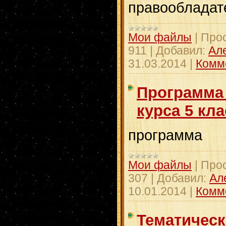
правообладат
Мои файлы
|
Про
911
|
Добавил:
Ал
31.03.2014
|
Комм
Программа
курса 5 кл
программа
Мои файлы
|
Про
307
|
Добавил:
Ал
10.01.2014
|
Комм
Тематичес