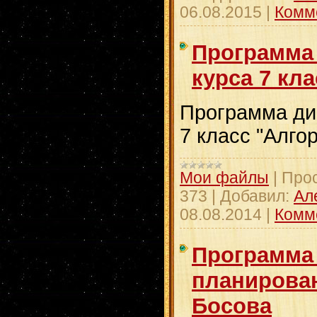
06.08.2015
|
Комм
Программа
курса 7 кл
Программа ди
7 класс "Алго
Мои файлы
|
Про
373
|
Добавил:
Ал
08.08.2014
|
Комм
Программа 
планирова
Босова