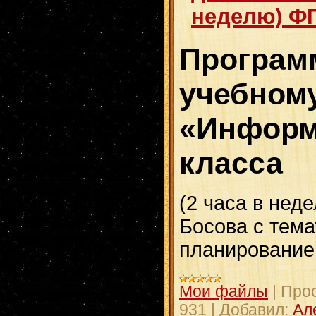
неделю) Ф
Програм
учебном
«Информ
класс
а
(2 часа в нед
Босова с тем
планировани
Мои файлы
|
Про
931
|
Добавил:
Ал