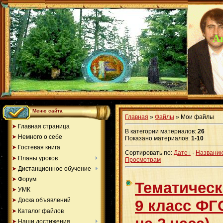
Ан
Меню сайта
Главная
»
Файлы
» Мои файлы
Главная страница
В категории материалов
:
26
Немного о себе
Показано материалов
:
1-10
Гостевая книга
Сортировать по
:
Дате
·
Названи
Планы уроков
Просмотрам
Дистанционное обучение
Форум
Тематичес
УМК
Доска объявлений
9 класс ФГ
Каталог файлов
Наши достижения