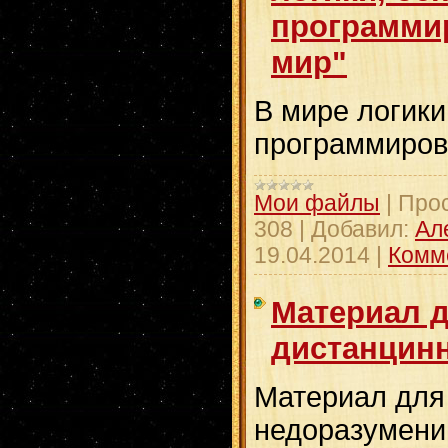
программир
мир"
В мире логики
программиров
Мои файлы
|
Про
308
|
Добавил:
Ал
19.04.2014
|
Комм
Материал 
дистанцин
Материал для
недоразумени