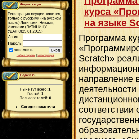
Программа
Форма входа
курса «Пр
Регистрация осуществляется,
только с русскими (на русском
на языке Sc
языке) Логинами, Никами,
Именами (ЛАТИНИЦУ
УДАЛЮ!25.01.2015)
Программа ку
Логин:
Пароль:
«Программиро
запомнить
Scratch» реал
Забыл пароль
|
Регистрация
информационн
Подсчетъ
направление 
деятельности 
Ныне тут всего:
1
Гостей:
1
дистанционног
Пользователей:
0
Сегодня посетили
соответствии
государствен
образователь