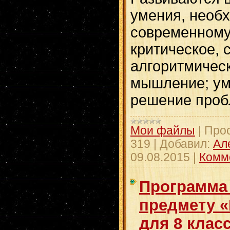
умения, необ
современному
критическое, 
алгоритмическ
мышление; ум
решение проб
Мои файлы
|
Про
319
|
Добавил:
Ал
09.08.2015
|
Комм
Программа
предмету 
для 8 класс