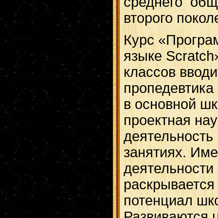
среднего общ
второго покол
Курс «Програ
языке Scratch
классов вводи
пропедевтика
в основной шк
проектная на
деятельность
занятиях. Име
деятельности
раскрывается
потенциал шк
Развиваются 