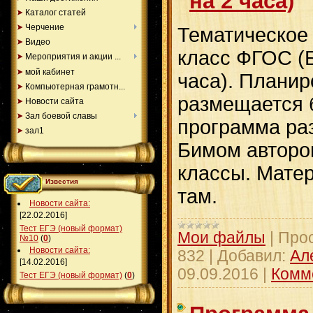
на 2 часа)
Каталог статей
Черчение
Тематическое
Видео
класс ФГОС (Б
Мероприятия и акции ...
мой кабинет
часа). Плани
Компьютерная грамотн...
размещается б
Новости сайта
Зал боевой славы
программа ра
зал1
Бимом авторо
классы. Мате
Известия
там.
Новости сайта:
[22.02.2016]
Тест ЕГЭ (новый формат)
Мои файлы
|
Про
№10
(
0
)
Новости сайта:
832
|
Добавил:
Ал
[14.02.2016]
09.09.2016
|
Комм
Тест ЕГЭ (новый формат)
(
0
)