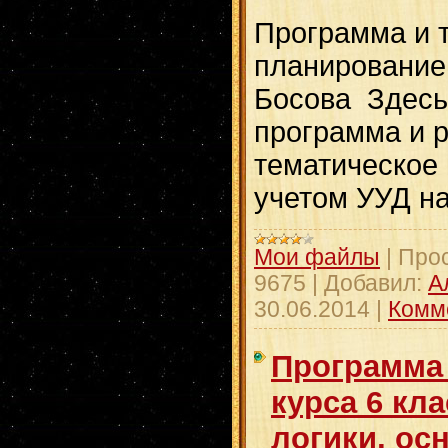
Программа и 
планирование
Босова Здесь
программа и 
тематическое
учетом УУД н
Мои файлы
|
Про
9675
|
Добавил:
А
30.06.2014
|
Комм
Программа
курса 6 кл
логики, ос